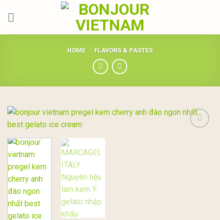
Skip
to
content
HOME
/
FLAVORS & PASTES
Add to
wishlist