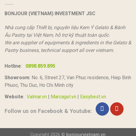
BONJOUR (VIETNAM) INVESTMENT JSC
Nhà cung cấp Thiết bị, nguyên liệu Kem Ý Gelato & Bánh
Âu Pastry tại Việt Nam, hỗ trợ kỹ thuật toàn quốc.
We are supplier of equipments & ingredients in the Gelato &
Pastry business, technical support all over vietnam.
Hotline
:
0898.859.895
Showroom
: No. 6, Street 27, Van Phuc residence, Hiep Binh
Phuoc, Thu Duc, Ho Chi Minh city
Website
:
Valmar.vn
|
Marcagel.vn
|
Easybest.vn
Follow us on Facebook & Youtube:
Copyright 2026 ©
bonjourvietnam.vn