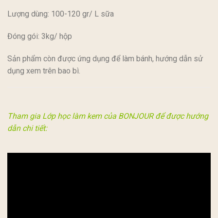
Lượng dùng: 100-120 gr/ L sữa
Đóng gói: 3kg/ hộp
Sản phẩm còn được ứng dụng để làm bánh, hướng dẫn sử
dụng xem trên bao bì.
Tham gia Lớp học làm kem của BONJOUR để được hướng
dẫn chi tiết: