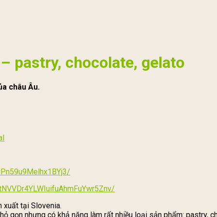
 pastry, chocolate, gelato
ủa châu Âu.
al
swPn59u9Melhx1BYj3/
HBYtNVVDr4YLWIuifuAhmFuYwr5Znv/
xuất tại Slovenia.
hỏ gọn nhưng có khả năng làm rất nhiều loại sản phẩm: pastry, c