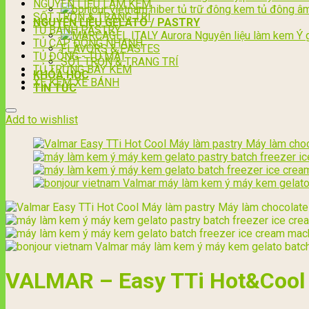
NGUYÊN LIỆU LÀM KEM
SỐT TRỘN & TRANG TRÍ
NGUYÊN LIỆU GELATO / PASTRY
TỦ BÁNH PASTRY
TỦ CẤP ĐÔNG NHANH
FLAVORS & PASTES
TỦ ĐÔNG - TỦ MÁT
SỐT TRỘN & TRANG TRÍ
TỦ TRƯNG BÀY KEM
KHÓA HỌC
XE KEM XE BÁNH
TIN TỨC
Add to wishlist
VALMAR – Easy TTi Hot&Cool –