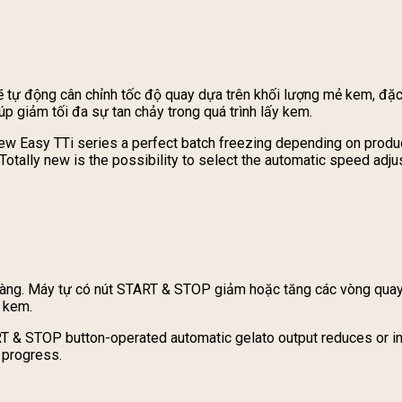
 tự động cân chỉnh tốc độ quay dựa trên khối lượng mẻ kem, đặc 
úp giảm tối đa sự tan chảy trong quá trình lấy kem.
e new Easy TTi series a perfect batch freezing depending on produ
. Totally new is the possibility to select the automatic speed ad
ch hàng. Máy tự có nút START & STOP giảm hoặc tăng các vòng qua
y kem.
RT & STOP button-operated automatic gelato output reduces or in
 progress.