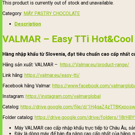
This product is currently out of stock and unavailable.
Category:
MÁY PASTRY CHOCOLATE
Description
VALMAR – Easy TTi Hot&Cool –
Hàng nhập khẩu từ Slovenia, đạt tiêu chuẩn cao cấp nhất c
Hãng sản xuất: VALMAR –
https://Valmar.eu/product-range/
Link hãng:
https://valmar.eu/easy-tti/
Facebook hãng Valmar:
https://www.facebook.com/valmarglob
Instagram:
https://instagram.com/valmarglobal
Catalog:
https://drive.google.com/file/d/1H4qaZ4zTT8Kxpo
Folder catalog:
https://drive.google.com/drive/folders/18r
Máy VALMAR cao cấp nhập khẩu trực tiếp từ Châu Âu, sản 
Đây là dòng máy để bàn đa năng cao cấp nhất của hãng, n