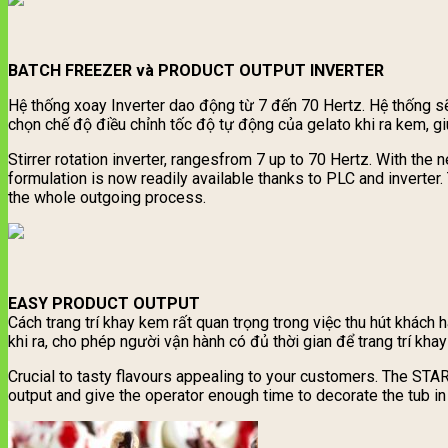
BATCH FREEZER và PRODUCT OUTPUT INVERTER
Hệ thống xoay Inverter dao động từ 7 đến 70 Hertz. Hệ thống sẽ
chọn chế độ điều chỉnh tốc độ tự động của gelato khi ra kem, gi
Stirrer rotation inverter, rangesfrom 7 up to 70 Hertz. With th
formulation is now readily available thanks to PLC and inverter
the whole outgoing process.
EASY PRODUCT OUTPUT
Cách trang trí khay kem rất quan trọng trong việc thu hút khá
khi ra, cho phép người vận hành có đủ thời gian để trang trí kha
Crucial to tasty flavours appealing to your customers. The STA
output and give the operator enough time to decorate the tub in