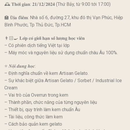
🕰 𝐓𝐡𝐨̛̀𝐢 𝐠𝐢𝐚𝐧: 𝟐𝟏/𝟏𝟐/𝟐𝟎𝟐𝟒 (Thứ Bảy, từ 9:00 tới 17:00)
🏫 Đ𝐢̣𝐚 đ𝐢𝐞̂̉𝐦: Nhà số 6, đường 27, khu đô thị Vạn Phúc, Hiệp
Bình Phước, Tp Thủ Đức, Tp.HCM
👨🏻‍🍳 𝐋𝐨̛́𝐩 𝐜𝐨́ 𝐠𝐢𝐨̛́𝐢 𝐡𝐚̣𝐧 𝐬𝐨̂́ 𝐥𝐮̛𝐨̛̣𝐧𝐠 𝐡𝐨̣𝐜 𝐯𝐢𝐞̂𝐧
– Có phiên dịch tiếng Việt tại lớp
– Máy móc và nguyên liệu sử dụng chuẩn châu Âu 100%.
⭐️ 𝑵𝒐̣̂𝒊 𝒅𝒖𝒏𝒈 𝒉𝒐̣𝒄:
– Định nghĩa chuẩn về kem Artisan Gelato.
– Sự khác biệt giữa Artisan Gelato / Sorbet / Industrial Ice
Cream
– Vai trò của Overrun trong kem
– Thành phần, chức năng của từng nguyên liệu
– Thiết bị, quy trình làm kem chuẩn Âu
– Tài liệu, công thức làm kem
– Cách bảo quản kem gelato