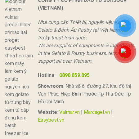
CÔNG TY CỔ PHẦN ĐẦU TƯ BONJOUR
(VIETNAM)
Nhà cung cấp Thiết bị, nguyên liệu Kem Ý
Gelato & Bánh Âu Pastry tại Việt Nam, hỗ
trợ kỹ thuật toàn quốc.
We are supplier of equipments & ingredients
in the Gelato & Pastry business, technical
support all over Vietnam.
Hotline
:
0898.859.895
Showroom
: Nhà số 6, đường 27, khu đô thị
Vạn Phúc, Hiệp Bình Phước, Tp Thủ Đức, Tp
Hồ Chí Minh
Website
:
Valmar.vn
|
Marcagel.vn
|
Easybest.vn