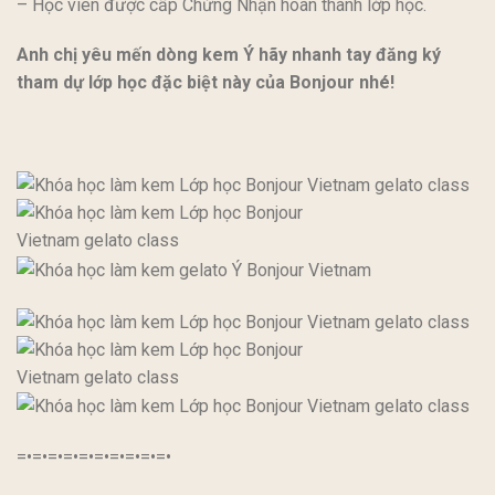
– Học viên được cấp Chứng Nhận hoàn thành lớp học.
Anh chị yêu mến dòng kem Ý hãy nhanh tay đăng ký
tham dự lớp học đặc biệt này của Bonjour nhé!
=•=•=•=•=•=•=•=•=•=•