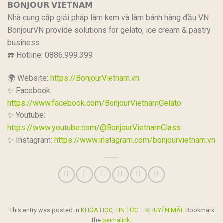
𝗕𝗢𝗡𝗝𝗢𝗨𝗥 𝗩𝗜𝗘𝗧𝗡𝗔𝗠
Nhà cung cấp giải pháp làm kem và làm bánh hàng đầu VN
BonjourVN provide solutions for gelato, ice cream & pastry
business
☎️ Hotline: 0886.999.399
🌍 Website:
https://BonjourVietnam.vn
✨ Facebook:
https://www.facebook.com/BonjourVietnamGelato
✨ Youtube:
https://www.youtube.com/@BonjourVietnamClass
✨ Instagram:
https://www.instagram.com/bonjourvietnam.vn
This entry was posted in
KHÓA HỌC
,
TIN TỨC – KHUYẾN MÃI
. Bookmark
the
permalink
.