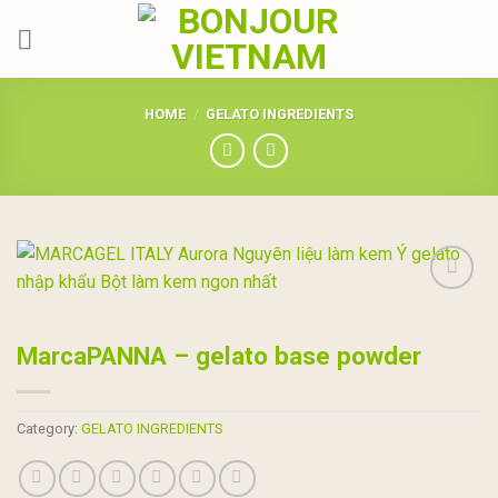
Skip
to
content
HOME
/
GELATO INGREDIENTS
Add to
wishlist
MarcaPANNA – gelato base powder
Category:
GELATO INGREDIENTS