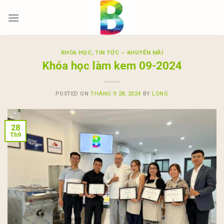
Skip
to
content
KHÓA HỌC
,
TIN TỨC – KHUYẾN MÃI
Khóa học làm kem 09-2024
POSTED ON
THÁNG 9 28, 2024
BY
LONG
28
Th9