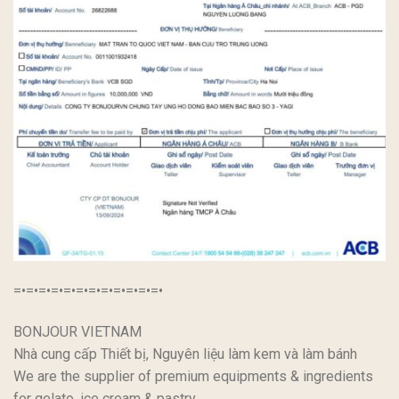
=•=•=•=•=•=•=•=•=•=•=•=•
BONJOUR VIETNAM
Nhà cung cấp Thiết bị, Nguyên liệu làm kem và làm bánh
We are the supplier of premium equipments & ingredients
for gelato, ice cream & pastry