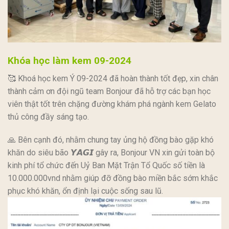
Khóa học làm kem 09-2024
🥰 Khoá học kem Ý 09-2024 đã hoàn thành tốt đẹp, xin chân
thành cảm ơn đội ngũ team Bonjour đã hỗ trợ các bạn học
viên thật tốt trên chặng đường khám phá ngành kem Gelato
thủ công đầy sáng tạo.
🙏 Bên cạnh đó, nhằm chung tay ủng hộ đồng bào gặp khó
khăn do siêu bão 𝙔𝘼𝙂𝙄 gây ra, Bonjour VN xin gửi toàn bộ
kinh phí tổ chức đến Uỷ Ban Mặt Trận Tổ Quốc số tiền là
10.000.000vnd nhằm giúp đỡ đồng bào miền bắc sớm khắc
phục khó khăn, ổn định lại cuộc sống sau lũ.