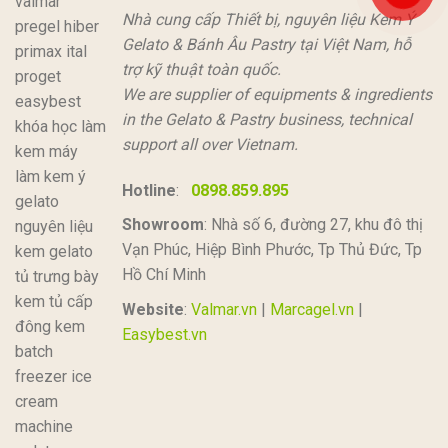
Nhà cung cấp Thiết bị, nguyên liệu Kem Ý
Gelato & Bánh Âu Pastry tại Việt Nam, hỗ
trợ kỹ thuật toàn quốc.
We are supplier of equipments & ingredients
in the Gelato & Pastry business, technical
support all over Vietnam.
Hotline
:
0898.859.895
Showroom
: Nhà số 6, đường 27, khu đô thị
Vạn Phúc, Hiệp Bình Phước, Tp Thủ Đức, Tp
Hồ Chí Minh
Website
:
Valmar.vn
|
Marcagel.vn
|
Easybest.vn