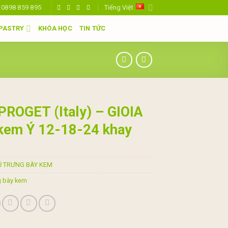
0898 859 895
Tiếng Việt
 PASTRY
KHÓA HỌC
TIN TỨC
PROGET (Italy) – GIOIA
kem Ý 12-18-24 khay
Ủ TRƯNG BÀY KEM
g bày kem