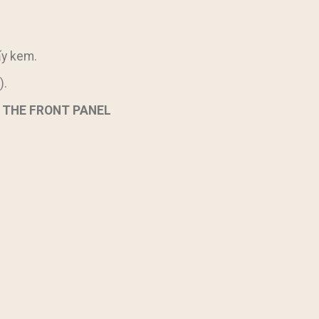
ấy kem.
).
ON THE FRONT PANEL