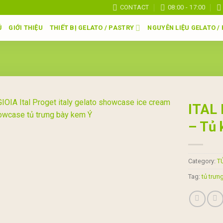
CONTACT
08:00 - 17:00
Ủ
GIỚI THIỆU
THIẾT BỊ GELATO / PASTRY
NGUYÊN LIỆU GELATO /
ITAL 
– Tủ 
Add to
wishlist
Category:
T
Tag:
tủ trưn