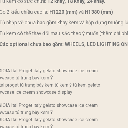
Tủ kem có sức chứa:
12 khay, 18 khay, 24 khay.
Có 2 kiểu chiều cao là:
H1220 (mm)
và
H1380 (mm)
Tủ nhập về chưa bao gồm khay kem và hộp đựng muỗng l
Tủ kem có thể thay đổi màu sắc theo ý muốn (thêm chi phí
Các optional chưa bao gồm: WHEELS, LED LIGHTING 