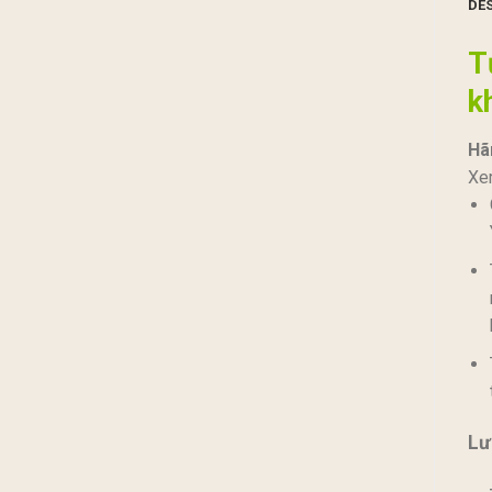
DE
T
k
Hãn
Xe
Lư