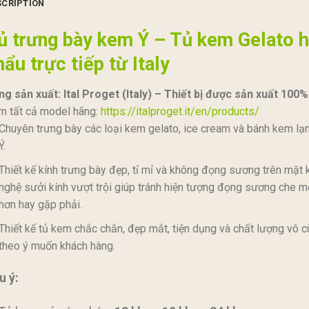
SCRIPTION
ủ trưng bày kem Ý – Tủ kem Gelato 
hẩu trực tiếp từ Italy
g sản xuất: Ital Proget (Italy) – Thiết bị được sản xuất 100% 
m tất cả model hãng:
https://italproget.it/en/products/
Chuyên trưng bày các loại kem gelato, ice cream và bánh kem lạn
Ý.
Thiết kế kính trưng bày đẹp, tỉ mỉ và không đọng sương trên mặt kí
nghệ sưởi kính vượt trội giúp tránh hiện tượng đọng sương che 
hơn hay gặp phải.
Thiết kế tủ kem chắc chắn, đẹp mắt, tiện dụng và chất lượng vô 
theo ý muốn khách hàng.
u ý: