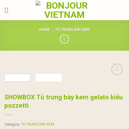
Skip
to
content
HOME
/
TỦ TRƯNG BÀY KEM
Add to
wishlist
SHOWBOX Tủ trưng bày kem gelato kiểu
pozzetti
Category:
TỦ TRƯNG BÀY KEM